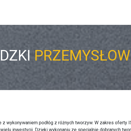
DZKI
PRZEMYSŁOW
ne z wykonywaniem podłóg z różnych tworzyw. W zakres ofert
elu inwestycji. Dzięki wykonaniu ze specjalnie dobranych twor