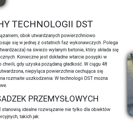
HY TECHNOLOGII DST
iązaniem, obok utwardzanych powierzchniowo
tosuje się w jednej z ostatnich faz wykonawczych. Polega
utwardzacza) na świeżo wylanym betonie, który składa się
cznych. Konieczne jest dokładne wtarcie posypki w
o chwili, gdy uzyska pożądaną gładkość. W ciągu 48
utwardzona, niepyląca powierzchnia cechująca się
 na rozmaite uszkodzenia. W technologii DST można
owe.
SADZEK PRZEMYSŁOWYCH
tanowią idealne rozwiązanie nie tylko dla obiektów
yjnych, takich jak: