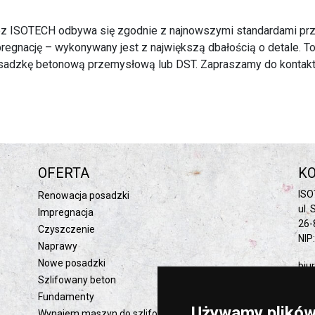
z ISOTECH odbywa się zgodnie z najnowszymi standardami przy
regnację – wykonywany jest z największą dbałością o detale. T
 posadzkę betonową przemysłową lub DST. Zapraszamy do konta
OFERTA
K
ISO
Renowacja posadzki
ul.
Impregnacja
26-
Czyszczenie
NIP
Naprawy
Nowe posadzki
biu
Szlifowany beton
Fundamenty
Używamy plików
Wynajem maszyn do szlifowania betonu