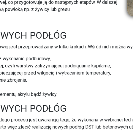
ej, co przygotowuje ją do następnych etapów. W dalszej
 powłoką np. z żywicy lub gresu.
NOWYCH PODŁÓG
ej jest przeprowadzany w kilku krokach. Wśród nich można wyr
z wykonanie podbudowy,
j, czyli warstwy zatrzymującej podciąganie kapilarne,
ieczającej przed wilgocią i wytracaniem temperatury,
ie zbrojenia,
ementu, akrylu bądź żywicy.
NOWYCH PODŁÓG
ego procesu jest gwarancją tego, że wykonana w wybranej tec
to więc zlecić realizację nowych podłóg DST lub betonowych u