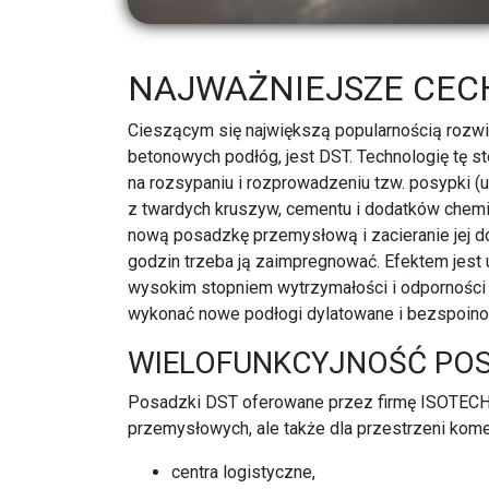
NAJWAŻNIEJSZE CEC
Cieszącym się największą popularnością rozw
betonowych podłóg, jest DST. Technologię tę s
na rozsypaniu i rozprowadzeniu tzw. posypki (
z twardych kruszyw, cementu i dodatków chemi
nową posadzkę przemysłową i zacieranie jej d
godzin trzeba ją zaimpregnować. Efektem jest 
wysokim stopniem wytrzymałości i odporności
wykonać nowe podłogi dylatowane i bezspoin
WIELOFUNKCYJNOŚĆ PO
Posadzki DST oferowane przez firmę ISOTECH s
przemysłowych, ale także dla przestrzeni komerc
centra logistyczne,