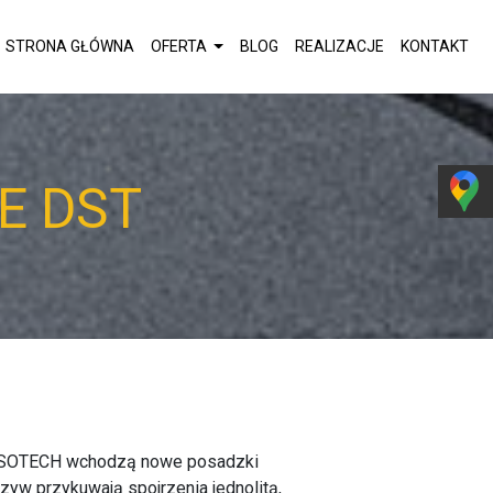
STRONA GŁÓWNA
OFERTA
BLOG
REALIZACJE
KONTAKT
E DST
y ISOTECH wchodzą nowe posadzki
zyw przykuwają spojrzenia jednolitą,