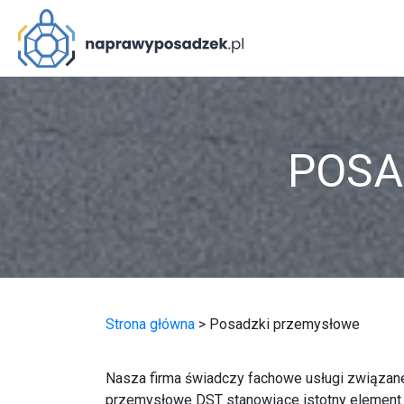
POSA
Strona główna
>
Posadzki przemysłowe
Nasza firma świadczy fachowe usługi związa
przemysłowe DST stanowiące istotny element wi