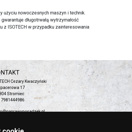
 użyciu nowoczesnych maszyn i technik.
o gwarantuje długotrwałą wytrzymałość
ktu z ISOTECH w przypadku zainteresowania
ONTAKT
TECH Cezary Kwaczyński
 Spacerowa 17
804 Stromiec
: 7981444986
ro@naprawyposadzek.pl
 cookie