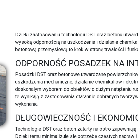
Dzięki zastosowaniu technologii DST oraz betonu utwar
wysoką odpornością na uszkodzenia i działanie chemikal
betonową przemysłową to krok w stronę trwałości i funk
ODPORNOŚĆ POSADZEK NA IN
Posadzki DST oraz betonowe utwardzane powierzchniow
uszkodzenia mechaniczne, działanie chemikaliów i ekstr
doskonałym wyborem do obiektów o dużym natężeniu ruc
te wynikają z zastosowania starannie dobranych tworzyw
wykonania.
DŁUGOWIECZNOŚĆ I EKONOMI
Technologie DST oraz beton zatarty na ostro zapewnia
Dzięki temu minimalizuje się potrzebę częstych napraw i