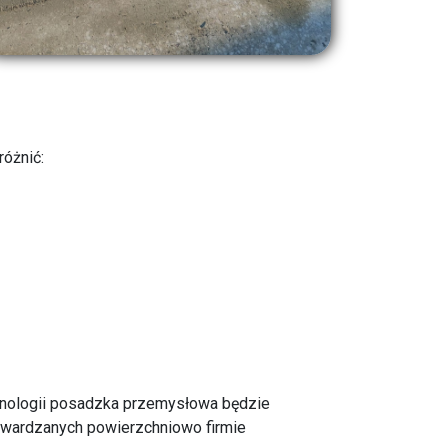
óżnić:
hnologii posadzka przemysłowa będzie
twardzanych powierzchniowo firmie