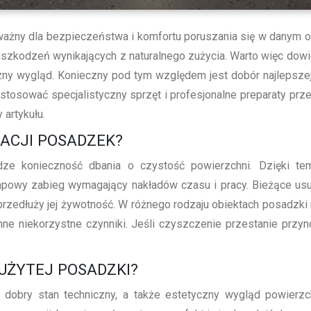
ważny dla bezpieczeństwa i komfortu poruszania się w danym ob
szkodzeń wynikających z naturalnego zużycia. Warto więc dowi
czny wygląd. Konieczny pod tym względem jest dobór najlepsz
tosować specjalistyczny sprzęt i profesjonalne preparaty prze
 artykułu.
ACJI POSADZEK?
ze konieczność dbania o czystość powierzchni. Dzięki tem
uetapowy zabieg wymagający nakładów czasu i pracy. Bieżące u
zedłuży jej żywotność. W różnego rodzaju obiektach posadzki 
ne niekorzystne czynniki. Jeśli czyszczenie przestanie prz
UŻYTEJ POSADZKI?
dobry stan techniczny, a także estetyczny wygląd powierzc