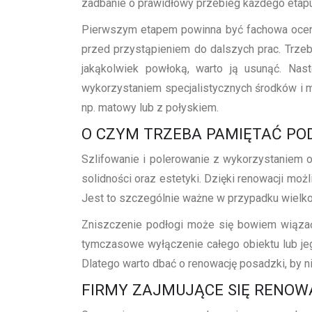
zadbanie o prawidłowy przebieg każdego etapu 
Pierwszym etapem powinna być fachowa ocena
przed przystąpieniem do dalszych prac. Trzeb
jakąkolwiek powłoką, warto ją usunąć. Nas
wykorzystaniem specjalistycznych środków i 
np. matowy lub z połyskiem.
O CZYM TRZEBA PAMIĘTAĆ PO
Szlifowanie i polerowanie z wykorzystaniem
solidności oraz estetyki. Dzięki renowacji moż
Jest to szczególnie ważne w przypadku wielko
Zniszczenie podłogi może się bowiem wiązać 
tymczasowe wyłączenie całego obiektu lub jego
Dlatego warto dbać o renowację posadzki, by n
FIRMY ZAJMUJĄCE SIĘ RENOW