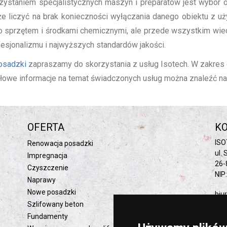
staniem specjalistycznych maszyn i preparatów jest wybór ofer
że liczyć na brak konieczności wyłączania danego obiektu z u
ko sprzętem i środkami chemicznymi, ale przede wszystkim wi
sjonalizmu i najwyższych standardów jakości.
osadzki
zapraszamy do skorzystania z usług Isotech. W zakres 
owe informacje na temat świadczonych usług można znaleźć na n
OFERTA
K
ISO
Renowacja posadzki
ul.
Impregnacja
26-
Czyszczenie
NIP
Naprawy
Nowe posadzki
biu
Szlifowany beton
Fundamenty