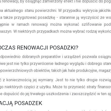
renowacji, by osiągnąć zamierzony efekt i nie dopuścić do pogo
 aktualnego stanu powierzchni. W przypadku wykrycia jakichk
a także przygotować posadzkę - starannie ją wyczyścić ze wsz
tępnie w ramach renowacji można wykonać szlifowanie podło
maszyn. W niektórych przypadkach można wybrać rodzaj wykończ
DCZAS RENOWACJI POSADZKI?
 odpowiednio dobranych preparatów i urządzeń pozwala osiąg
liwe jest nie tylko przywrócenie ładnego wyglądu i dobrego stanu
powierzchniowych obiektów, takich jak hale produkcyjne, maga
z koniecznością jej wymiany. Jest to nie tylko drogie rozwią
 niektórych części z użytku. Może to przynieść straty finanso
ie dopuścić do jej trwałego uszkodzenia i zaoszczędzić w ten 
ACJĄ POSADZEK