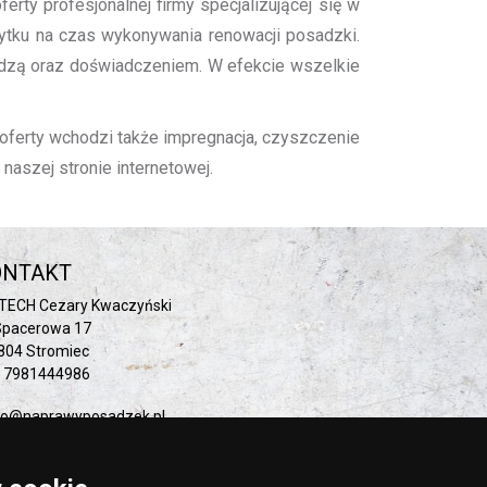
ty profesjonalnej firmy specjalizującej się w
żytku na czas wykonywania renowacji posadzki.
edzą oraz doświadczeniem. W efekcie wszelkie
oferty wchodzi także impregnacja, czyszczenie
aszej stronie internetowej.
ONTAKT
TECH Cezary Kwaczyński
 Spacerowa 17
804 Stromiec
: 7981444986
ro@naprawyposadzek.pl